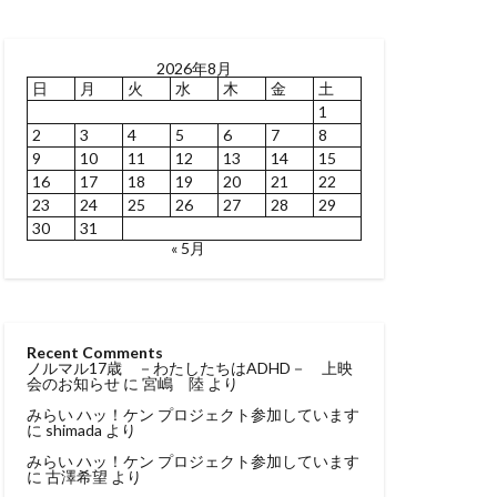
2026年8月
日
月
火
水
木
金
土
1
2
3
4
5
6
7
8
9
10
11
12
13
14
15
16
17
18
19
20
21
22
23
24
25
26
27
28
29
30
31
« 5月
Recent Comments
ノルマル17歳 －わたしたちはADHD－ 上映
会のお知らせ
に
宮嶋 陸
より
みらい ハッ！ケン プロジェクト参加しています
に
shimada
より
みらい ハッ！ケン プロジェクト参加しています
に
古澤希望
より