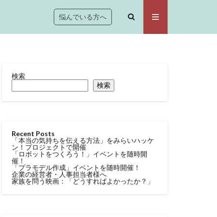
悩んでいる方へ
検索
検索
Recent Posts
「本当の気持ちを伝える方法」をみらいハッケ
ン！プロジェクトで開催
「ロボットをつくろう！」イベントを随時開
催！
「プラモデル作成」イベントを随時開催！
企業の経営者・人事担当者様へ
家族を問う映画：「どうすればよかったか？」