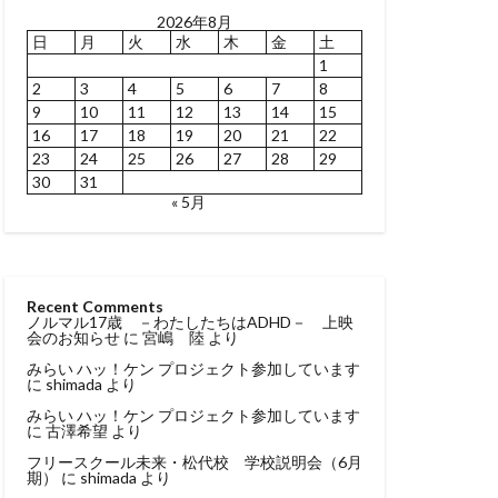
2026年8月
日
月
火
水
木
金
土
1
2
3
4
5
6
7
8
9
10
11
12
13
14
15
16
17
18
19
20
21
22
23
24
25
26
27
28
29
30
31
« 5月
Recent Comments
ノルマル17歳 －わたしたちはADHD－ 上映
会のお知らせ
に
宮嶋 陸
より
みらい ハッ！ケン プロジェクト参加しています
に
shimada
より
みらい ハッ！ケン プロジェクト参加しています
に
古澤希望
より
フリースクール未来・松代校 学校説明会（6月
期）
に
shimada
より