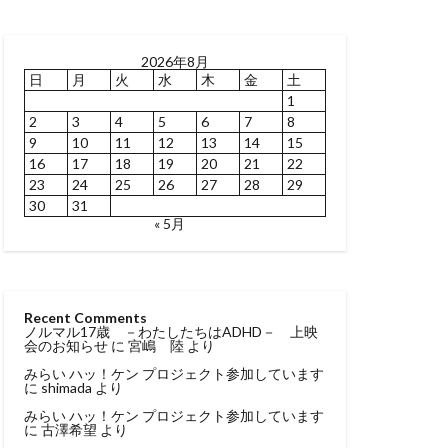
2026年8月
日
月
火
水
木
金
土
1
2
3
4
5
6
7
8
9
10
11
12
13
14
15
16
17
18
19
20
21
22
23
24
25
26
27
28
29
30
31
« 5月
Recent Comments
ノルマル17歳 －わたしたちはADHD－ 上映
会のお知らせ
に
宮嶋 陸
より
みらい ハッ！ケン プロジェクト参加しています
に
shimada
より
みらい ハッ！ケン プロジェクト参加しています
に
古澤希望
より