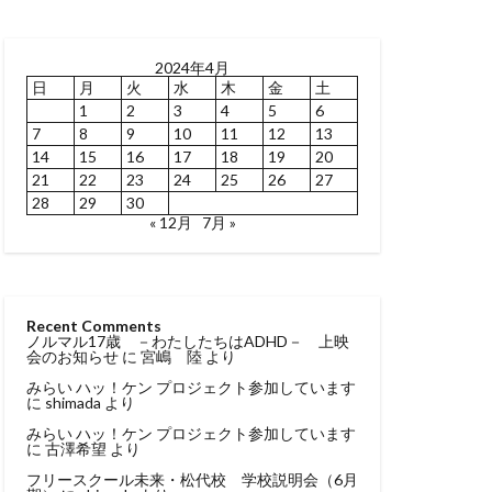
2024年4月
日
月
火
水
木
金
土
1
2
3
4
5
6
7
8
9
10
11
12
13
14
15
16
17
18
19
20
21
22
23
24
25
26
27
28
29
30
« 12月
7月 »
Recent Comments
ノルマル17歳 －わたしたちはADHD－ 上映
会のお知らせ
に
宮嶋 陸
より
みらい ハッ！ケン プロジェクト参加しています
に
shimada
より
みらい ハッ！ケン プロジェクト参加しています
に
古澤希望
より
フリースクール未来・松代校 学校説明会（6月